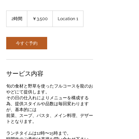
3,500
円
2時間
2
￥3,500
Location 1
時
間
今すぐ予約
サービス内容
旬の食材と野草を使ったフルコースを龍のお
やどにて提供します。
その日の仕入れによりメニューを構成する
為、提供スタイルや品数は毎回変わります
が、基本的には
前菜、スープ、パスタ、メイン料理、デザー
トとなります。
ランチタイムは12時〜15時まで。