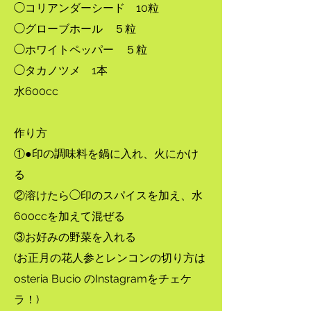
◯コリアンダーシード 10粒
◯グローブホール ５粒
◯ホワイトペッパー ５粒
◯タカノツメ 1本
​水600cc
作り方
​①●印の調味料を鍋に入れ、火にかけ
る
②溶けたら◯印のスパイスを加え、水
600ccを加えて混ぜる
③お好みの野菜を入れる
​(お正月の花人参とレンコンの切り方は
osteria Bucio のInstagramをチェケ
ラ！)