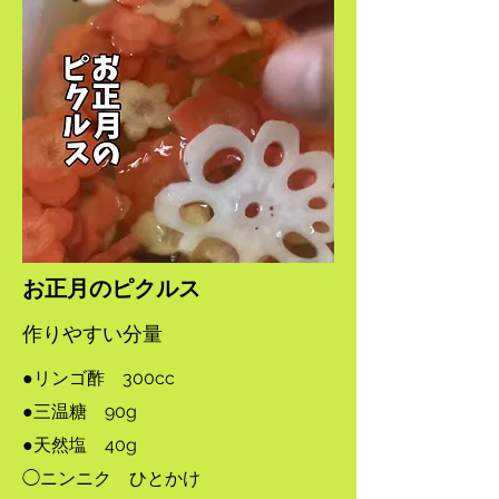
​お正月のピクルス
​作りやすい分量
●リンゴ酢 300cc
​●三温糖 90g
​●天然塩 40g
◯ニンニク ひとかけ