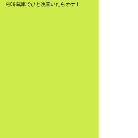
​④冷蔵庫でひと晩置いたらオケ！