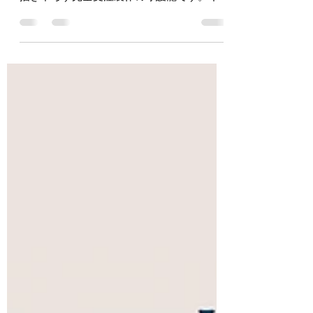
デザインに起こし、アクリル絵の具を主体に
描き下ろす完全受注製作の守護龍です。イン
テリアやプレゼント、出産祝いなど