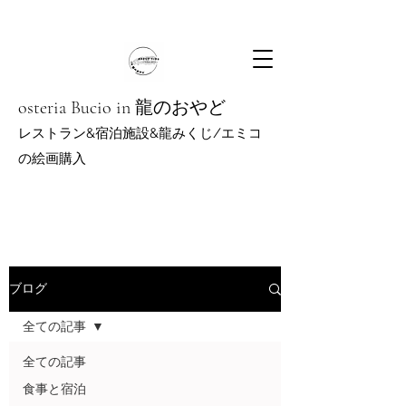
osteria Bucio in 龍のおやど
レストラン&宿泊施設&龍みくじ/エミコ
の絵
画購入
ブログ
全ての記事
全ての記事
食事と宿泊