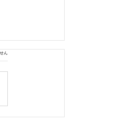
ています。
せん
くじ2026ギャラリー
erial number.51-75)