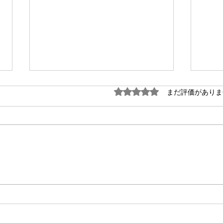
5つ星のうち0と評価され
まだ評価がありま
龍みくじ2026ギャラリー
龍み
4/5(Serial number.76-100)
3/5(S