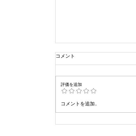
コメント
評価を追加
龍みくじ2026ギャラリー
コメントを追加…
5/5(Serial number.101-123)