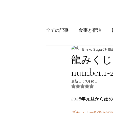
全ての記事
食事と宿泊
Emiko Suga
7月6
龍みくじ20
number.1-2
更新日：
7月10日
5つ星のうちNaN
2026年元旦から始
ギャラリー5/5(Serial 