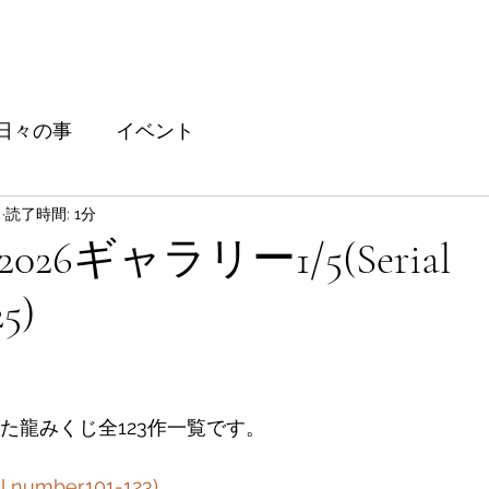
日々の事
イベント
日
読了時間: 1分
26ギャラリー1/5(Serial
5)
と評価されています。
めた龍みくじ全123作一覧です。
number.101-123)