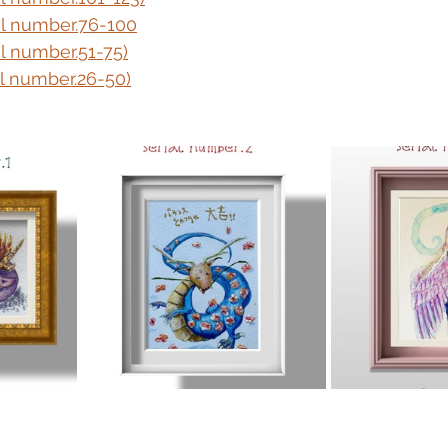
 number.76-100
number.51-75)
number.26-50)