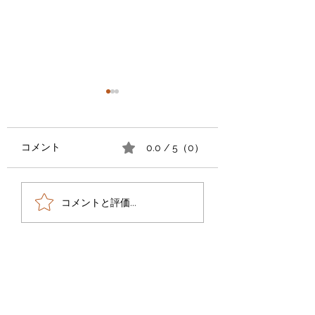
コメント
0.0 / 5（0）
龍みくじ2026ギャラリ
龍みくじ2026ギ
コメントと評価...
ー4/5(Serial number.76-
ー2/5(Serial number.
100)