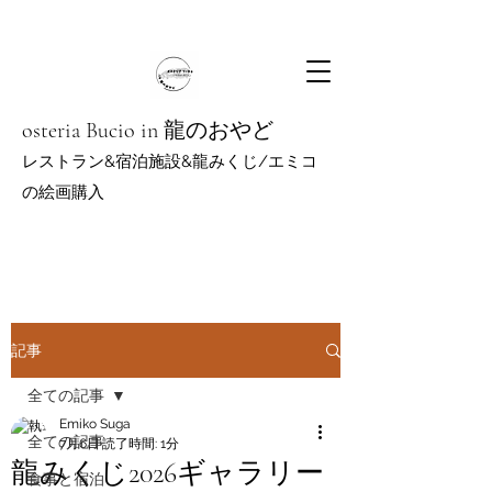
osteria Bucio in 龍のおやど
レストラン&宿泊施設&龍みくじ/エミコ
の絵
画購入
記事
全ての記事
Emiko Suga
全ての記事
7月6日
読了時間: 1分
龍みくじ2026ギャラリー
食事と宿泊